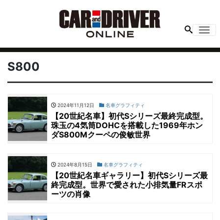
Me
S800
2024年11月12日
名車グラフィティ
【20世紀名車】初代Sシリーズ最終完成型。
珠玉の4気筒DOHCを搭載した1969年ホン
ダS800Mクーペの俊敏世界
2024年8月15日
名車グラフィティ
【20世紀名車ギャラリー】初代Sシリーズ最
終完成型。世界で愛された小排気量FRスポ
ーツの肖像