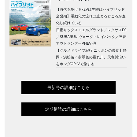
【時代を駆けるxEVは界隈はハイブリッド
全盛期】電動化の流れは止まるどころか進
化し続けている
日産キックス＋エルグランド／レクサスES
／SUBARUレヴォーグ・レイバック／三菱
アウトランダーPHEV 他
【グルメドライブ紀行 ニッポンの優食】静
岡・浜松編／翡翠色の暴れ川、天竜川沿い
をホンダCR-Vで旅する
最新号の詳細はこちら
定期購読の詳細はこちら