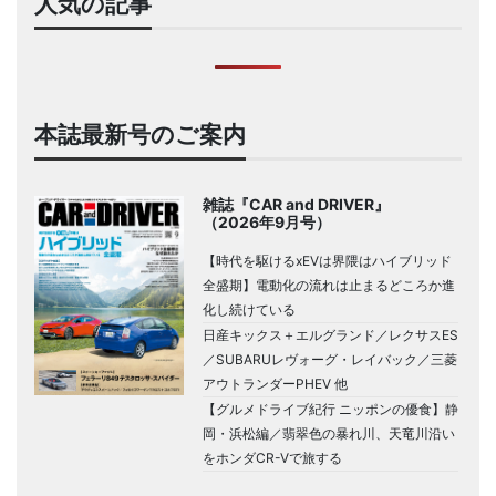
人気の記事
本誌最新号のご案内
雑誌『CAR and DRIVER』
（2026年9月号）
【時代を駆けるxEVは界隈はハイブリッド
全盛期】電動化の流れは止まるどころか進
化し続けている
日産キックス＋エルグランド／レクサスES
／SUBARUレヴォーグ・レイバック／三菱
アウトランダーPHEV 他
【グルメドライブ紀行 ニッポンの優食】静
岡・浜松編／翡翠色の暴れ川、天竜川沿い
をホンダCR-Vで旅する