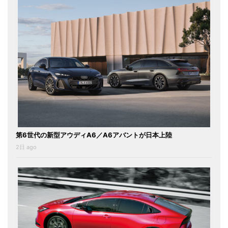
第6世代の新型アウディA6／A6アバントが日本上陸
2日 ago