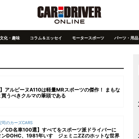
文化・趣味
コラム＆エッセイ
モータースポーツ
パーツ・用品
e】アルピーヌA110は軽量MRスポーツの傑作！ まもな
ま買うべきクルマの筆頭である
司のカーズCARS
S／CD名車100選】すべてをスポーツ派ドライバーに
ンDOHC、1981年いすゞジェミニZZのホットな世界