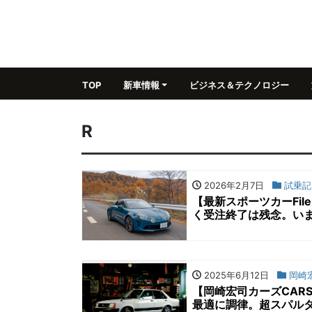
TOP
新車情報
ビジネス＆テクノロジー
R
2026年2月7日
試乗記
【最新スポーツカーFil
く受注終了は残念。い
2025年6月12日
岡崎宏
【岡崎宏司カーズCAR
最適に調律。超スパルタ