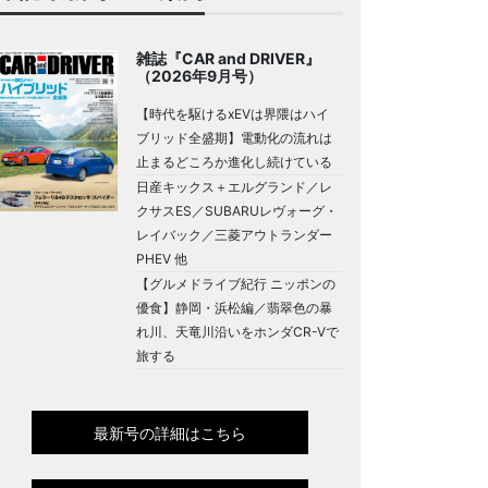
雑誌『CAR and DRIVER』
（2026年9月号）
【時代を駆けるxEVは界隈はハイ
ブリッド全盛期】電動化の流れは
止まるどころか進化し続けている
日産キックス＋エルグランド／レ
クサスES／SUBARUレヴォーグ・
レイバック／三菱アウトランダー
PHEV 他
【グルメドライブ紀行 ニッポンの
優食】静岡・浜松編／翡翠色の暴
れ川、天竜川沿いをホンダCR-Vで
旅する
最新号の詳細はこちら