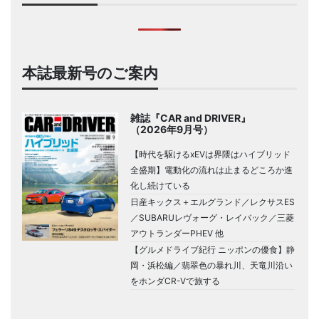
本誌最新号のご案内
雑誌『CAR and DRIVER』
（2026年9月号）
【時代を駆けるxEVは界隈はハイブリッド
全盛期】電動化の流れは止まるどころか進
化し続けている
日産キックス＋エルグランド／レクサスES
／SUBARUレヴォーグ・レイバック／三菱
アウトランダーPHEV 他
【グルメドライブ紀行 ニッポンの優食】静
岡・浜松編／翡翠色の暴れ川、天竜川沿い
をホンダCR-Vで旅する