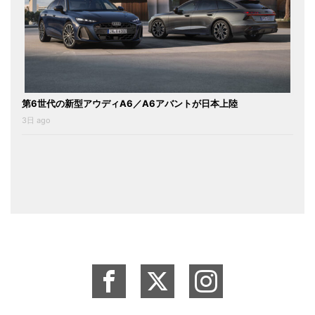
第6世代の新型アウディA6／A6アバントが日本上陸
3日 ago