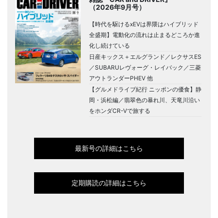
（2026年9月号）
【時代を駆けるxEVは界隈はハイブリッド
全盛期】電動化の流れは止まるどころか進
化し続けている
日産キックス＋エルグランド／レクサスES
／SUBARUレヴォーグ・レイバック／三菱
アウトランダーPHEV 他
【グルメドライブ紀行 ニッポンの優食】静
岡・浜松編／翡翠色の暴れ川、天竜川沿い
をホンダCR-Vで旅する
最新号の詳細はこちら
定期購読の詳細はこちら