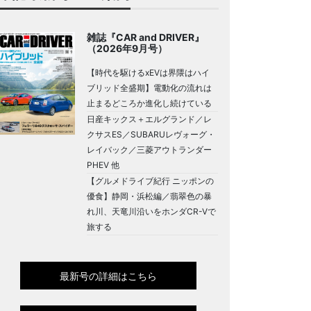
雑誌『CAR and DRIVER』
（2026年9月号）
【時代を駆けるxEVは界隈はハイ
ブリッド全盛期】電動化の流れは
止まるどころか進化し続けている
日産キックス＋エルグランド／レ
クサスES／SUBARUレヴォーグ・
レイバック／三菱アウトランダー
PHEV 他
【グルメドライブ紀行 ニッポンの
優食】静岡・浜松編／翡翠色の暴
れ川、天竜川沿いをホンダCR-Vで
旅する
最新号の詳細はこちら