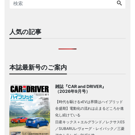
人気の記事
本誌最新号のご案内
雑誌『CAR and DRIVER』
（2026年9月号）
【時代を駆けるxEVは界隈はハイブリッド
全盛期】電動化の流れは止まるどころか進
化し続けている
日産キックス＋エルグランド／レクサスES
／SUBARUレヴォーグ・レイバック／三菱