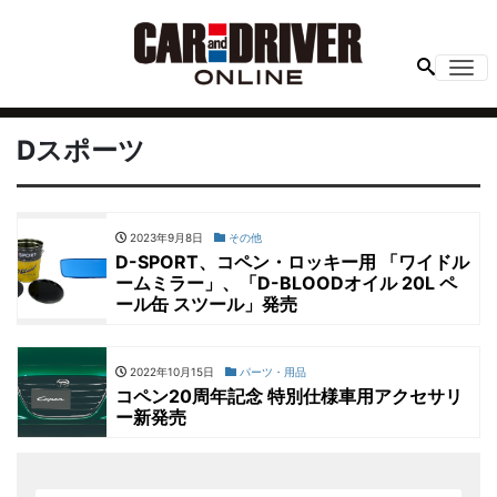
Me
Dスポーツ
2023年9月8日
その他
D-SPORT、コペン・ロッキー用 「ワイドル
ームミラー」、「D-BLOODオイル 20L ペ
ール缶 スツール」発売
2022年10月15日
パーツ・用品
コペン20周年記念 特別仕様車用アクセサリ
ー新発売