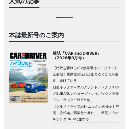
人気の記事
本誌最新号のご案内
雑誌『CAR and DRIVER』
（2026年9月号）
【時代を駆けるxEVは界隈はハイブリッド
全盛期】電動化の流れは止まるどころか進
化し続けている
日産キックス＋エルグランド／レクサスES
／SUBARUレヴォーグ・レイバック／三菱
アウトランダーPHEV 他
【グルメドライブ紀行 ニッポンの優食】静
岡・浜松編／翡翠色の暴れ川、天竜川沿い
をホンダCR-Vで旅する