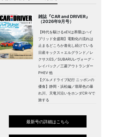
雑誌『CAR and DRIVER』
（2026年9月号）
【時代を駆けるxEVは界隈はハイ
ブリッド全盛期】電動化の流れは
止まるどころか進化し続けている
日産キックス＋エルグランド／レ
クサスES／SUBARUレヴォーグ・
レイバック／三菱アウトランダー
PHEV 他
【グルメドライブ紀行 ニッポンの
優食】静岡・浜松編／翡翠色の暴
れ川、天竜川沿いをホンダCR-Vで
旅する
最新号の詳細はこちら