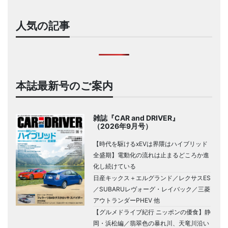
人気の記事
本誌最新号のご案内
雑誌『CAR and DRIVER』
（2026年9月号）
【時代を駆けるxEVは界隈はハイブリッド
全盛期】電動化の流れは止まるどころか進
化し続けている
日産キックス＋エルグランド／レクサスES
／SUBARUレヴォーグ・レイバック／三菱
アウトランダーPHEV 他
【グルメドライブ紀行 ニッポンの優食】静
岡・浜松編／翡翠色の暴れ川、天竜川沿い