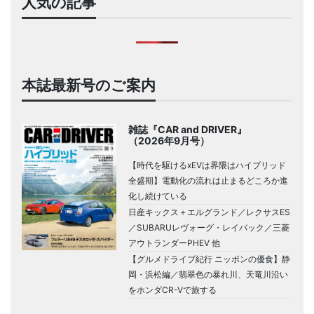
人気の記事
本誌最新号のご案内
雑誌『CAR and DRIVER』
（2026年9月号）
【時代を駆けるxEVは界隈はハイブリッド
全盛期】電動化の流れは止まるどころか進
化し続けている
日産キックス＋エルグランド／レクサスES
／SUBARUレヴォーグ・レイバック／三菱
アウトランダーPHEV 他
【グルメドライブ紀行 ニッポンの優食】静
岡・浜松編／翡翠色の暴れ川、天竜川沿い
をホンダCR-Vで旅する