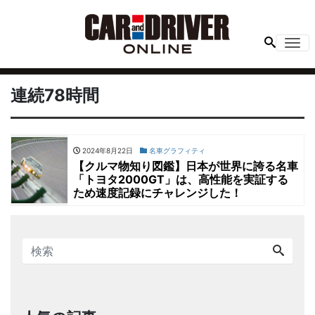
Me
連続78時間
2024年8月22日
名車グラフィティ
【クルマ物知り図鑑】日本が世界に誇る名車
「トヨタ2000GT」は、高性能を実証する
ため速度記録にチャレンジした！