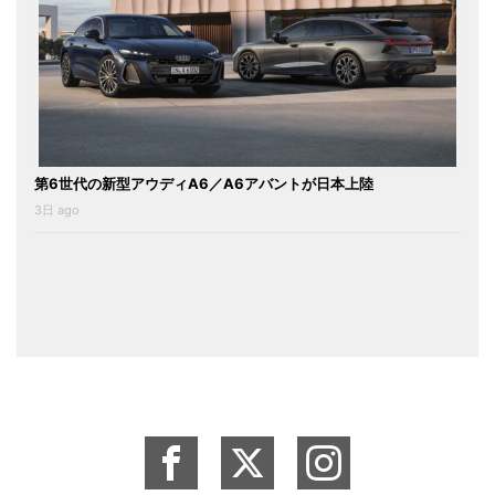
第6世代の新型アウディA6／A6アバントが日本上陸
3日 ago