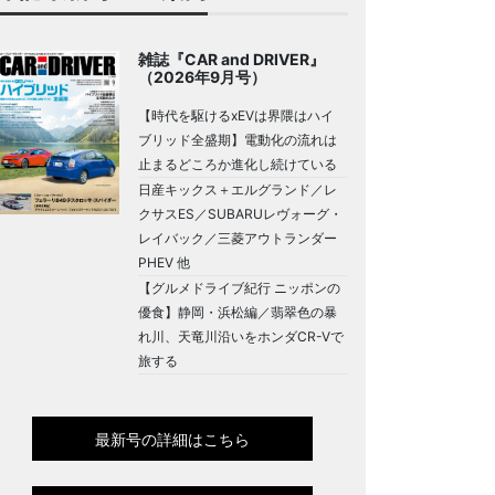
雑誌『CAR and DRIVER』
（2026年9月号）
【時代を駆けるxEVは界隈はハイ
ブリッド全盛期】電動化の流れは
止まるどころか進化し続けている
日産キックス＋エルグランド／レ
クサスES／SUBARUレヴォーグ・
レイバック／三菱アウトランダー
PHEV 他
【グルメドライブ紀行 ニッポンの
優食】静岡・浜松編／翡翠色の暴
れ川、天竜川沿いをホンダCR-Vで
旅する
最新号の詳細はこちら