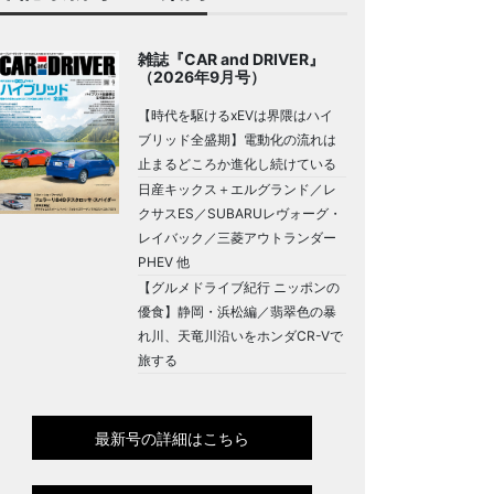
雑誌『CAR and DRIVER』
（2026年9月号）
【時代を駆けるxEVは界隈はハイ
ブリッド全盛期】電動化の流れは
止まるどころか進化し続けている
日産キックス＋エルグランド／レ
クサスES／SUBARUレヴォーグ・
レイバック／三菱アウトランダー
PHEV 他
【グルメドライブ紀行 ニッポンの
優食】静岡・浜松編／翡翠色の暴
れ川、天竜川沿いをホンダCR-Vで
旅する
最新号の詳細はこちら