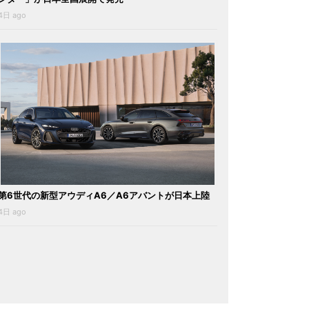
4日 ago
第6世代の新型アウディA6／A6アバントが日本上陸
4日 ago