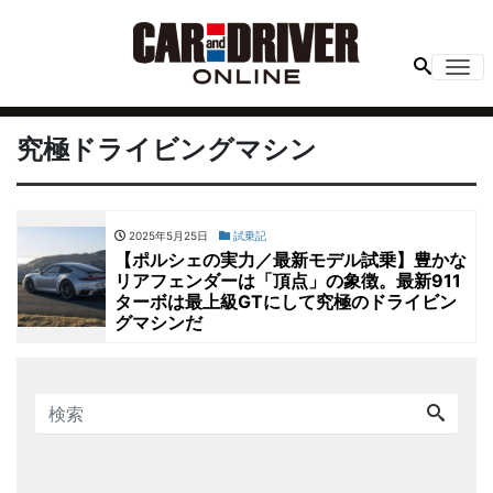
Me
究極ドライビングマシン
2025年5月25日
試乗記
【ポルシェの実力／最新モデル試乗】豊かな
リアフェンダーは「頂点」の象徴。最新911
ターボは最上級GTにして究極のドライビン
グマシンだ