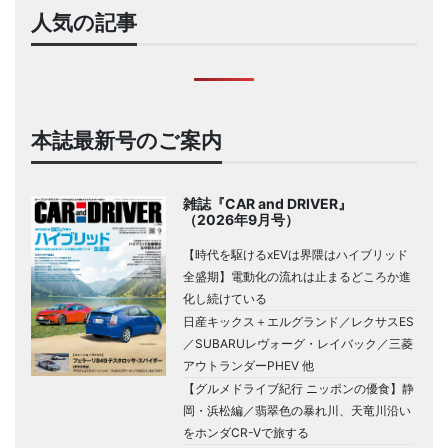
人気の記事
本誌最新号のご案内
雑誌『CAR and DRIVER』
（2026年9月号）
【時代を駆けるxEVは界隈はハイブリッド
全盛期】電動化の流れは止まるどころか進
化し続けている
日産キックス＋エルグランド／レクサスES
／SUBARUレヴォーグ・レイバック／三菱
アウトランダーPHEV 他
【グルメドライブ紀行 ニッポンの優食】静
岡・浜松編／翡翠色の暴れ川、天竜川沿い
をホンダCR-Vで旅する