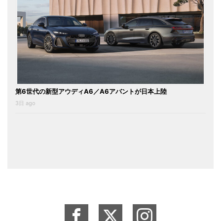
第6世代の新型アウディA6／A6アバントが日本上陸
3日 ago