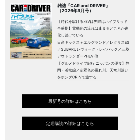
雑誌『CAR and DRIVER』
（2026年9月号）
【時代を駆けるxEVは界隈はハイブリッド
全盛期】電動化の流れは止まるどころか進
化し続けている
日産キックス＋エルグランド／レクサスES
／SUBARUレヴォーグ・レイバック／三菱
アウトランダーPHEV 他
【グルメドライブ紀行 ニッポンの優食】静
岡・浜松編／翡翠色の暴れ川、天竜川沿い
をホンダCR-Vで旅する
最新号の詳細はこちら
定期購読の詳細はこちら