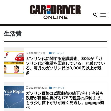
Me
生活費
2023年10月9日
マーケット
ガソリン代に関する意識調査、80%が「ガ
ソリン代が生活を圧迫している」と感じてい
る。毎月のガソリン代は8,000円以上が最
多
2023年9月22日
マーケット
ガソリン価格は2週連続の値下がり！今後も
政府が目標を掲げる175円程度の抑制まで、
もう少し値下がりが続く見通し。gogogs調
べ