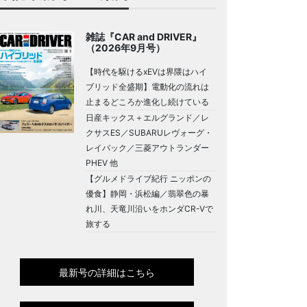
雑誌『CAR and DRIVER』
（2026年9月号）
【時代を駆けるxEVは界隈はハイ
ブリッド全盛期】電動化の流れは
止まるどころか進化し続けている
日産キックス＋エルグランド／レ
クサスES／SUBARUレヴォーグ・
レイバック／三菱アウトランダー
PHEV 他
【グルメドライブ紀行 ニッポンの
優食】静岡・浜松編／翡翠色の暴
れ川、天竜川沿いをホンダCR-Vで
旅する
最新号の詳細はこちら