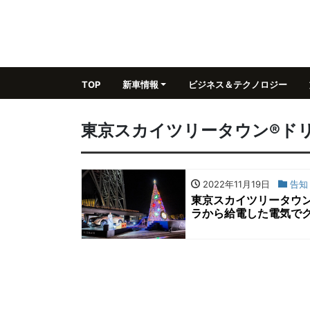
TOP
新車情報
ビジネス＆テクノロジー
東京スカイツリータウン®ドリ
2022年11月19日
告知
東京スカイツリータウ
ラから給電した電気で