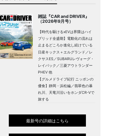
雑誌『CAR and DRIVER』
（2026年9月号）
【時代を駆けるxEVは界隈はハイ
ブリッド全盛期】電動化の流れは
止まるどころか進化し続けている
日産キックス＋エルグランド／レ
クサスES／SUBARUレヴォーグ・
レイバック／三菱アウトランダー
PHEV 他
【グルメドライブ紀行 ニッポンの
優食】静岡・浜松編／翡翠色の暴
れ川、天竜川沿いをホンダCR-Vで
旅する
最新号の詳細はこちら