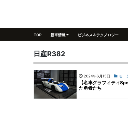
TOP
新車情報
ビジネス＆テクノロジー
日産R382
2024年6月15日
モー
【名車グラフィティSp
た勇者たち