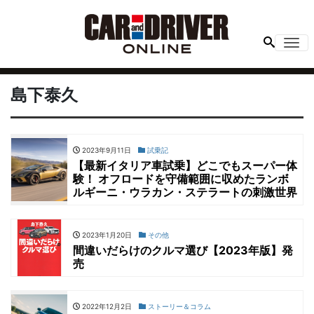
Me
島下泰久
2023年9月11日
試乗記
【最新イタリア車試乗】どこでもスーパー体
験！ オフロードを守備範囲に収めたランボ
ルギーニ・ウラカン・ステラートの刺激世界
2023年1月20日
その他
間違いだらけのクルマ選び【2023年版】発
売
2022年12月2日
ストーリー＆コラム