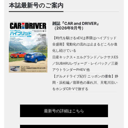
本誌最新号のご案内
雑誌『CAR and DRIVER』
（2026年9月号）
【時代を駆けるxEVは界隈はハイブリッド
全盛期】電動化の流れは止まるどころか進
化し続けている
日産キックス＋エルグランド／レクサスES
／SUBARUレヴォーグ・レイバック／三菱
アウトランダーPHEV 他
【グルメドライブ紀行 ニッポンの優食】静
岡・浜松編／翡翠色の暴れ川、天竜川沿い
をホンダCR-Vで旅する
最新号の詳細はこちら