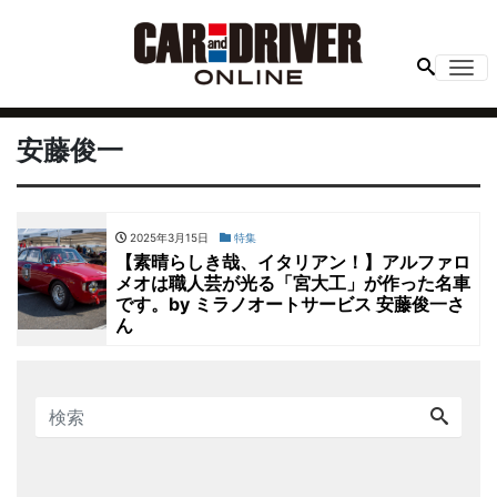
Me
安藤俊一
2025年3月15日
特集
【素晴らしき哉、イタリアン！】アルファロ
メオは職人芸が光る「宮大工」が作った名車
です。by ミラノオートサービス 安藤俊一さ
ん