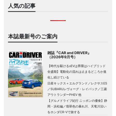
人気の記事
本誌最新号のご案内
雑誌『CAR and DRIVER』
（2026年9月号）
【時代を駆けるxEVは界隈はハイブリッド
全盛期】電動化の流れは止まるどころか進
化し続けている
日産キックス＋エルグランド／レクサスES
／SUBARUレヴォーグ・レイバック／三菱
アウトランダーPHEV 他
【グルメドライブ紀行 ニッポンの優食】静
岡・浜松編／翡翠色の暴れ川、天竜川沿い
をホンダCR-Vで旅する