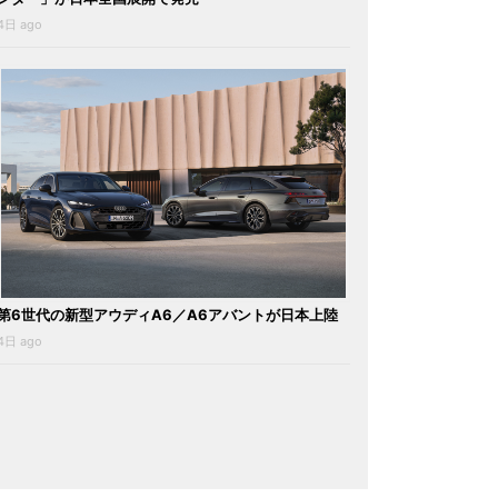
4日 ago
第6世代の新型アウディA6／A6アバントが日本上陸
4日 ago