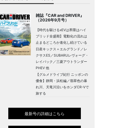
雑誌『CAR and DRIVER』
（2026年9月号）
【時代を駆けるxEVは界隈はハイ
ブリッド全盛期】電動化の流れは
止まるどころか進化し続けている
日産キックス＋エルグランド／レ
クサスES／SUBARUレヴォーグ・
レイバック／三菱アウトランダー
PHEV 他
【グルメドライブ紀行 ニッポンの
優食】静岡・浜松編／翡翠色の暴
れ川、天竜川沿いをホンダCR-Vで
旅する
最新号の詳細はこちら