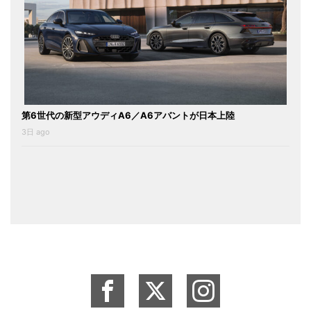
第6世代の新型アウディA6／A6アバントが日本上陸
3日 ago