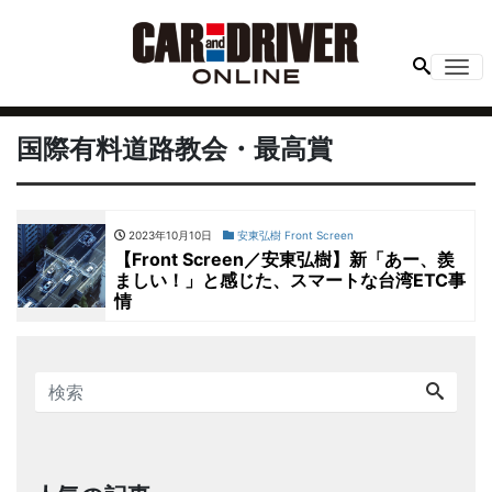
Me
国際有料道路教会・最高賞
2023年10月10日
安東弘樹 Front Screen
【Front Screen／安東弘樹】新「あー、羨
ましい！」と感じた、スマートな台湾ETC事
情