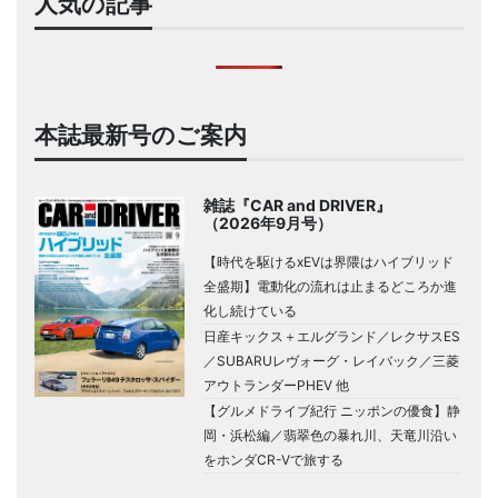
人気の記事
本誌最新号のご案内
雑誌『CAR and DRIVER』
（2026年9月号）
【時代を駆けるxEVは界隈はハイブリッド
全盛期】電動化の流れは止まるどころか進
化し続けている
日産キックス＋エルグランド／レクサスES
／SUBARUレヴォーグ・レイバック／三菱
アウトランダーPHEV 他
【グルメドライブ紀行 ニッポンの優食】静
岡・浜松編／翡翠色の暴れ川、天竜川沿い
をホンダCR-Vで旅する