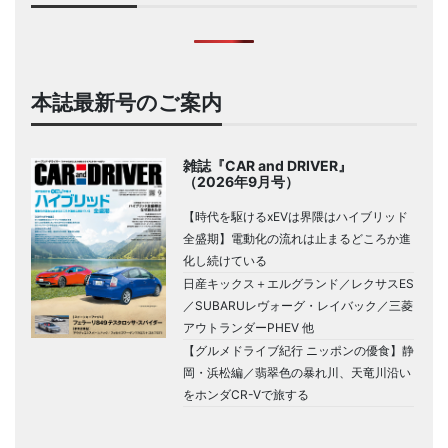
本誌最新号のご案内
雑誌『CAR and DRIVER』
（2026年9月号）
【時代を駆けるxEVは界隈はハイブリッド
全盛期】電動化の流れは止まるどころか進
化し続けている
日産キックス＋エルグランド／レクサスES
／SUBARUレヴォーグ・レイバック／三菱
アウトランダーPHEV 他
【グルメドライブ紀行 ニッポンの優食】静
岡・浜松編／翡翠色の暴れ川、天竜川沿い
をホンダCR-Vで旅する