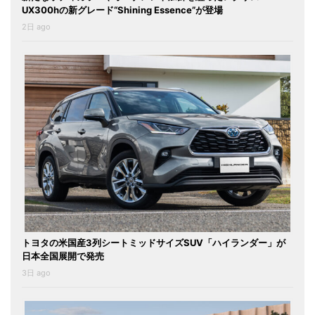
UX300hの新グレード“Shining Essence”が登場
2日 ago
トヨタの米国産3列シートミッドサイズSUV「ハイランダー」が
日本全国展開で発売
3日 ago