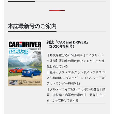
本誌最新号のご案内
雑誌『CAR and DRIVER』
（2026年9月号）
【時代を駆けるxEVは界隈はハイブリッド
全盛期】電動化の流れは止まるどころか進
化し続けている
日産キックス＋エルグランド／レクサスES
／SUBARUレヴォーグ・レイバック／三菱
アウトランダーPHEV 他
【グルメドライブ紀行 ニッポンの優食】静
岡・浜松編／翡翠色の暴れ川、天竜川沿い
をホンダCR-Vで旅する