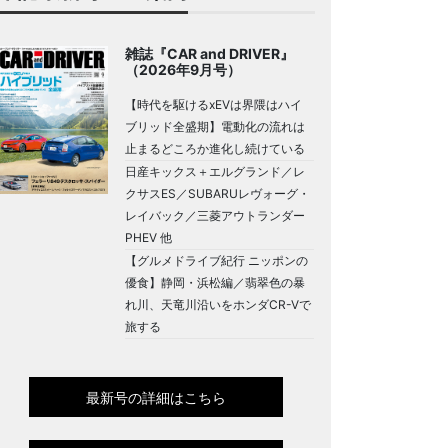
雑誌『CAR and DRIVER』
（2026年9月号）
【時代を駆けるxEVは界隈はハイ
ブリッド全盛期】電動化の流れは
止まるどころか進化し続けている
日産キックス＋エルグランド／レ
クサスES／SUBARUレヴォーグ・
レイバック／三菱アウトランダー
PHEV 他
【グルメドライブ紀行 ニッポンの
優食】静岡・浜松編／翡翠色の暴
れ川、天竜川沿いをホンダCR-Vで
旅する
最新号の詳細はこちら