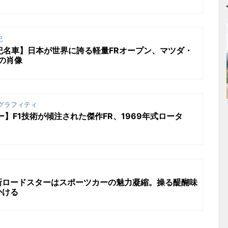
記
紀名車】日本が世界に誇る軽量FRオープン、マツダ・
の肖像
グラフィティ
ー】F1技術が傾注された傑作FR、1969年式ロータ
新ロードスターはスポーツカーの魅力凝縮。操る醍醐味
かける