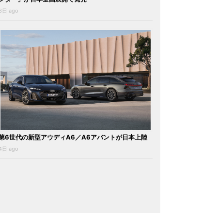
3日 ago
第6世代の新型アウディA6／A6アバントが日本上陸
4日 ago