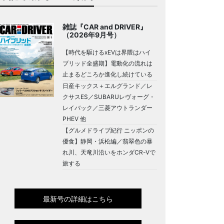
雑誌『CAR and DRIVER』
（2026年9月号）
【時代を駆けるxEVは界隈はハイ
ブリッド全盛期】電動化の流れは
止まるどころか進化し続けている
日産キックス＋エルグランド／レ
クサスES／SUBARUレヴォーグ・
レイバック／三菱アウトランダー
PHEV 他
【グルメドライブ紀行 ニッポンの
優食】静岡・浜松編／翡翠色の暴
れ川、天竜川沿いをホンダCR-Vで
旅する
最新号の詳細はこちら