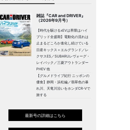
雑誌『CAR and DRIVER』
（2026年9月号）
【時代を駆けるxEVは界隈はハイ
ブリッド全盛期】電動化の流れは
止まるどころか進化し続けている
日産キックス＋エルグランド／レ
クサスES／SUBARUレヴォーグ・
レイバック／三菱アウトランダー
PHEV 他
【グルメドライブ紀行 ニッポンの
優食】静岡・浜松編／翡翠色の暴
れ川、天竜川沿いをホンダCR-Vで
旅する
最新号の詳細はこちら