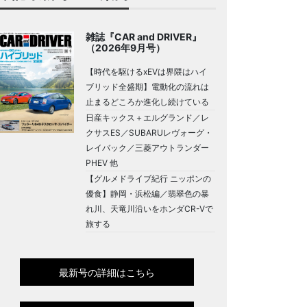
雑誌『CAR and DRIVER』
（2026年9月号）
【時代を駆けるxEVは界隈はハイ
ブリッド全盛期】電動化の流れは
止まるどころか進化し続けている
日産キックス＋エルグランド／レ
クサスES／SUBARUレヴォーグ・
レイバック／三菱アウトランダー
PHEV 他
【グルメドライブ紀行 ニッポンの
優食】静岡・浜松編／翡翠色の暴
れ川、天竜川沿いをホンダCR-Vで
旅する
最新号の詳細はこちら