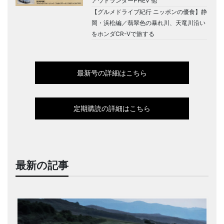
アウトランダーPHEV 他
【グルメドライブ紀行 ニッポンの優食】静
岡・浜松編／翡翠色の暴れ川、天竜川沿い
をホンダCR-Vで旅する
最新号の詳細はこちら
定期購読の詳細はこちら
最新の記事