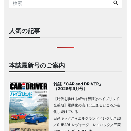
人気の記事
本誌最新号のご案内
雑誌『CAR and DRIVER』
（2026年9月号）
【時代を駆けるxEVは界隈はハイブリッド
全盛期】電動化の流れは止まるどころか進
化し続けている
日産キックス＋エルグランド／レクサスES
／SUBARUレヴォーグ・レイバック／三菱