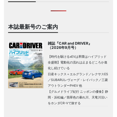
本誌最新号のご案内
雑誌『CAR and DRIVER』
（2026年9月号）
【時代を駆けるxEVは界隈はハイブリッド
全盛期】電動化の流れは止まるどころか進
化し続けている
日産キックス＋エルグランド／レクサスES
／SUBARUレヴォーグ・レイバック／三菱
アウトランダーPHEV 他
【グルメドライブ紀行 ニッポンの優食】静
岡・浜松編／翡翠色の暴れ川、天竜川沿い
をホンダCR-Vで旅する