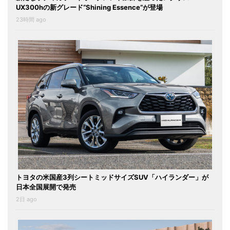
UX300hの新グレード“Shining Essence”が登場
23時間 ago
トヨタの米国産3列シートミッドサイズSUV「ハイランダー」が
日本全国展開で発売
2日 ago