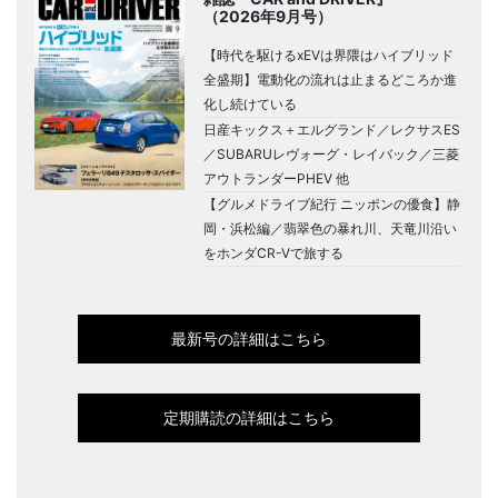
（2026年9月号）
【時代を駆けるxEVは界隈はハイブリッド
全盛期】電動化の流れは止まるどころか進
化し続けている
日産キックス＋エルグランド／レクサスES
／SUBARUレヴォーグ・レイバック／三菱
アウトランダーPHEV 他
【グルメドライブ紀行 ニッポンの優食】静
岡・浜松編／翡翠色の暴れ川、天竜川沿い
をホンダCR-Vで旅する
最新号の詳細はこちら
定期購読の詳細はこちら