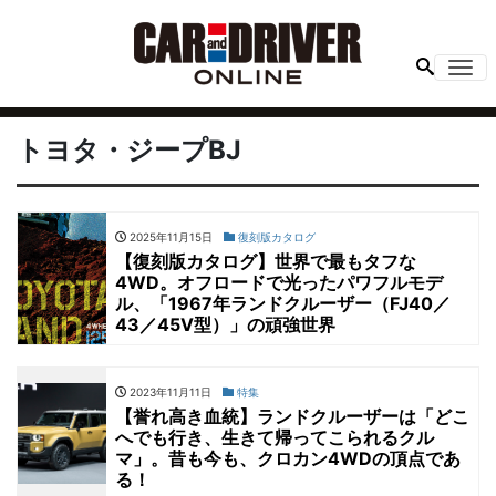
Me
トヨタ・ジープBJ
2025年11月15日
復刻版カタログ
【復刻版カタログ】世界で最もタフな
4WD。オフロードで光ったパワフルモデ
ル、「1967年ランドクルーザー（FJ40／
43／45V型）」の頑強世界
2023年11月11日
特集
【誉れ高き血統】ランドクルーザーは「どこ
へでも行き、生きて帰ってこられるクル
マ」。昔も今も、クロカン4WDの頂点であ
る！