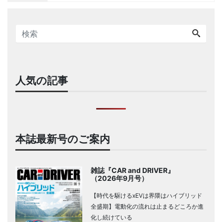
人気の記事
本誌最新号のご案内
雑誌『CAR and DRIVER』
（2026年9月号）
【時代を駆けるxEVは界隈はハイブリッド
全盛期】電動化の流れは止まるどころか進
化し続けている