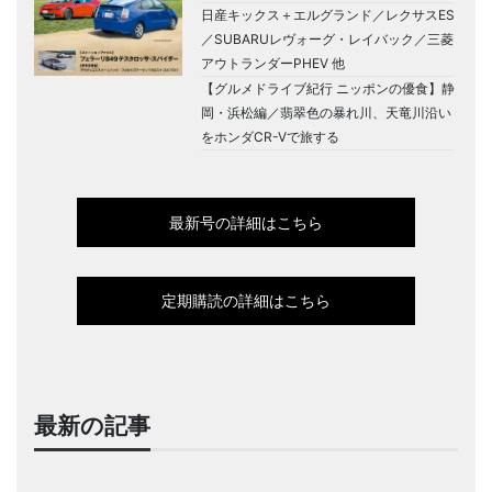
日産キックス＋エルグランド／レクサスES
／SUBARUレヴォーグ・レイバック／三菱
アウトランダーPHEV 他
【グルメドライブ紀行 ニッポンの優食】静
岡・浜松編／翡翠色の暴れ川、天竜川沿い
をホンダCR-Vで旅する
最新号の詳細はこちら
定期購読の詳細はこちら
最新の記事