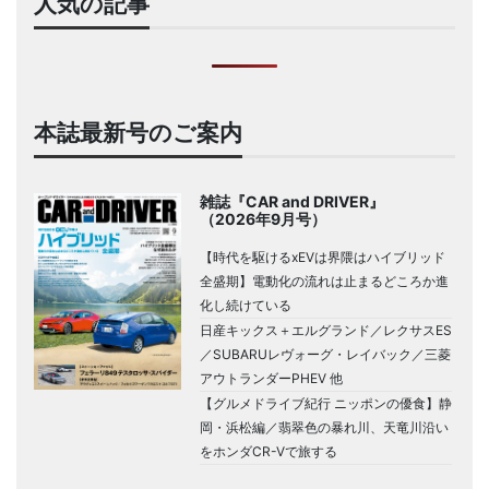
人気の記事
本誌最新号のご案内
雑誌『CAR and DRIVER』
（2026年9月号）
【時代を駆けるxEVは界隈はハイブリッド
全盛期】電動化の流れは止まるどころか進
化し続けている
日産キックス＋エルグランド／レクサスES
／SUBARUレヴォーグ・レイバック／三菱
アウトランダーPHEV 他
【グルメドライブ紀行 ニッポンの優食】静
岡・浜松編／翡翠色の暴れ川、天竜川沿い
をホンダCR-Vで旅する