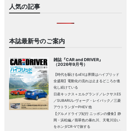
人気の記事
本誌最新号のご案内
雑誌『CAR and DRIVER』
（2026年9月号）
【時代を駆けるxEVは界隈はハイブリッド
全盛期】電動化の流れは止まるどころか進
化し続けている
日産キックス＋エルグランド／レクサスES
／SUBARUレヴォーグ・レイバック／三菱
アウトランダーPHEV 他
【グルメドライブ紀行 ニッポンの優食】静
岡・浜松編／翡翠色の暴れ川、天竜川沿い
をホンダCR-Vで旅する