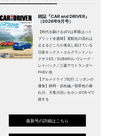
雑誌『CAR and DRIVER』
（2026年9月号）
【時代を駆けるxEVは界隈はハイ
ブリッド全盛期】電動化の流れは
止まるどころか進化し続けている
日産キックス＋エルグランド／レ
クサスES／SUBARUレヴォーグ・
レイバック／三菱アウトランダー
PHEV 他
【グルメドライブ紀行 ニッポンの
優食】静岡・浜松編／翡翠色の暴
れ川、天竜川沿いをホンダCR-Vで
旅する
最新号の詳細はこちら