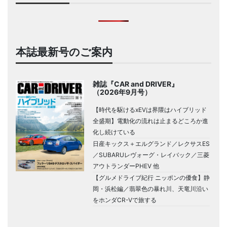
本誌最新号のご案内
雑誌『CAR and DRIVER』
（2026年9月号）
【時代を駆けるxEVは界隈はハイブリッド
全盛期】電動化の流れは止まるどころか進
化し続けている
日産キックス＋エルグランド／レクサスES
／SUBARUレヴォーグ・レイバック／三菱
アウトランダーPHEV 他
【グルメドライブ紀行 ニッポンの優食】静
岡・浜松編／翡翠色の暴れ川、天竜川沿い
をホンダCR-Vで旅する