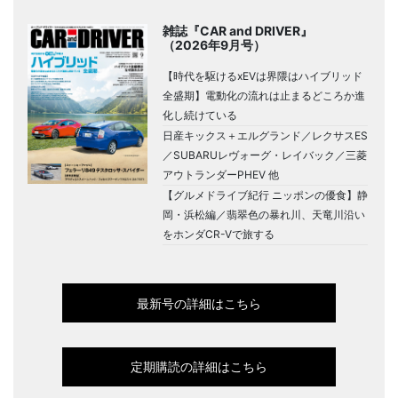
雑誌『CAR and DRIVER』
（2026年9月号）
【時代を駆けるxEVは界隈はハイブリッド
全盛期】電動化の流れは止まるどころか進
化し続けている
日産キックス＋エルグランド／レクサスES
／SUBARUレヴォーグ・レイバック／三菱
アウトランダーPHEV 他
【グルメドライブ紀行 ニッポンの優食】静
岡・浜松編／翡翠色の暴れ川、天竜川沿い
をホンダCR-Vで旅する
最新号の詳細はこちら
定期購読の詳細はこちら