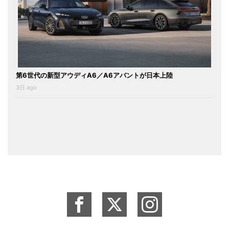
第6世代の新型アウディA6／A6アバントが日本上陸
3日 ago