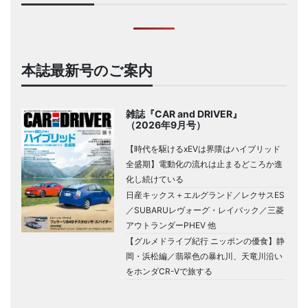
本誌最新号のご案内
雑誌『CAR and DRIVER』
（2026年9月号）
【時代を駆けるxEVは界隈はハイブリッド
全盛期】電動化の流れは止まるどころか進
化し続けている
日産キックス＋エルグランド／レクサスES
／SUBARUレヴォーグ・レイバック／三菱
アウトランダーPHEV 他
【グルメドライブ紀行 ニッポンの優食】静
岡・浜松編／翡翠色の暴れ川、天竜川沿い
をホンダCR-Vで旅する