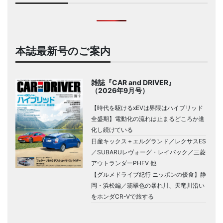
本誌最新号のご案内
雑誌『CAR and DRIVER』
（2026年9月号）
【時代を駆けるxEVは界隈はハイブリッド
全盛期】電動化の流れは止まるどころか進
化し続けている
日産キックス＋エルグランド／レクサスES
／SUBARUレヴォーグ・レイバック／三菱
アウトランダーPHEV 他
【グルメドライブ紀行 ニッポンの優食】静
岡・浜松編／翡翠色の暴れ川、天竜川沿い
をホンダCR-Vで旅する