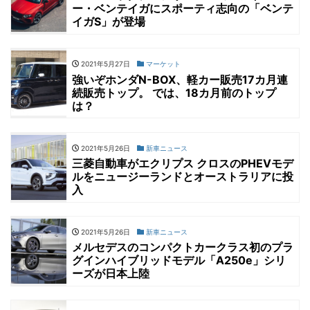
ー・ベンテイガにスポーティ志向の「ベンテ
イガS」が登場
2021年5月27日
マーケット
強いぞホンダN-BOX、軽カー販売17カ月連
続販売トップ。 では、18カ月前のトップ
は？
2021年5月26日
新車ニュース
三菱自動車がエクリプス クロスのPHEVモデ
ルをニュージーランドとオーストラリアに投
入
2021年5月26日
新車ニュース
メルセデスのコンパクトカークラス初のプラ
グインハイブリッドモデル「A250e」シリ
ーズが日本上陸