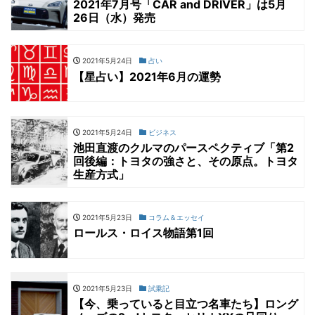
2021年7月号「CAR and DRIVER」は5月
26日（水）発売
2021年5月24日
占い
【星占い】2021年6月の運勢
2021年5月24日
ビジネス
池田直渡のクルマのパースペクティブ「第2
回後編：トヨタの強さと、その原点。トヨタ
生産方式」
2021年5月23日
コラム＆エッセイ
ロールス・ロイス物語第1回
2021年5月23日
試乗記
【今、乗っていると目立つ名車たち】ロング