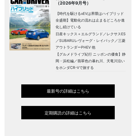
（2026年9月号）
【時代を駆けるxEVは界隈はハイブリッド
全盛期】電動化の流れは止まるどころか進
化し続けている
日産キックス＋エルグランド／レクサスES
／SUBARUレヴォーグ・レイバック／三菱
アウトランダーPHEV 他
【グルメドライブ紀行 ニッポンの優食】静
岡・浜松編／翡翠色の暴れ川、天竜川沿い
をホンダCR-Vで旅する
最新号の詳細はこちら
定期購読の詳細はこちら