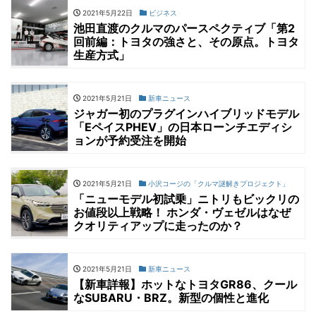
2021年5月22日
ビジネス
池田直渡のクルマのパースペクティブ「第2
回前編：トヨタの強さと、その原点。トヨタ
生産方式」
2021年5月21日
新車ニュース
ジャガー初のプラグインハイブリッドモデル
「EペイスPHEV」の日本ローンチエディシ
ョンが予約受注を開始
2021年5月21日
小沢コージの「クルマ謎解きプロジェクト」
「ニューモデル初試乗」ニトリもビックリの
お値段以上戦略！ ホンダ・ヴェゼルはなぜ
クオリティアップに走ったのか？
2021年5月21日
新車ニュース
【新車詳報】ホットなトヨタGR86、クール
なSUBARU・BRZ。新型の個性と進化