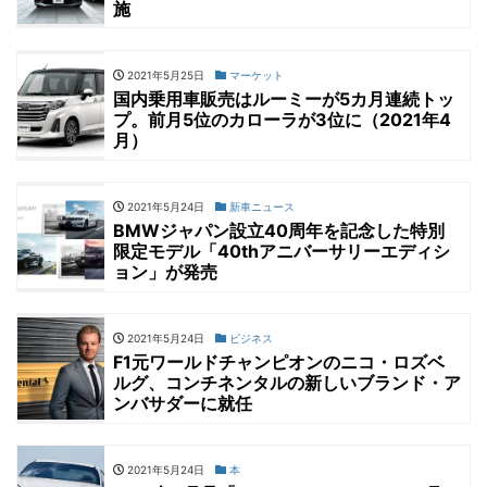
施
2021年5月25日
マーケット
国内乗用車販売はルーミーが5カ月連続トッ
プ。前月5位のカローラが3位に（2021年4
月）
2021年5月24日
新車ニュース
BMWジャパン設立40周年を記念した特別
限定モデル「40thアニバーサリーエディシ
ョン」が発売
2021年5月24日
ビジネス
F1元ワールドチャンピオンのニコ・ロズベ
ルグ、コンチネンタルの新しいブランド・ア
ンバサダーに就任
2021年5月24日
本