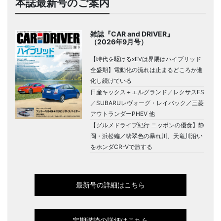
本誌最新号のご案内
雑誌『CAR and DRIVER』
（2026年9月号）
【時代を駆けるxEVは界隈はハイブリッド
全盛期】電動化の流れは止まるどころか進
化し続けている
日産キックス＋エルグランド／レクサスES
／SUBARUレヴォーグ・レイバック／三菱
アウトランダーPHEV 他
【グルメドライブ紀行 ニッポンの優食】静
岡・浜松編／翡翠色の暴れ川、天竜川沿い
をホンダCR-Vで旅する
最新号の詳細はこちら
定期購読の詳細はこちら