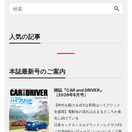
人気の記事
本誌最新号のご案内
雑誌『CAR and DRIVER』
（2026年9月号）
【時代を駆けるxEVは界隈はハイブリッド
全盛期】電動化の流れは止まるどころか進
化し続けている
日産キックス＋エルグランド／レクサスES
／SUBARUレヴォーグ・レイバック／三菱