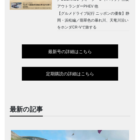
アウトランダーPHEV 他
【グルメドライブ紀行 ニッポンの優食】静
岡・浜松編／翡翠色の暴れ川、天竜川沿い
をホンダCR-Vで旅する
最新号の詳細はこちら
定期購読の詳細はこちら
最新の記事